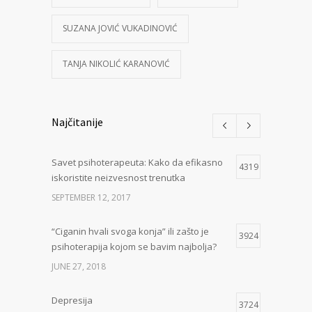
SUZANA JOVIĆ VUKADINOVIĆ
TANJA NIKOLIĆ KARANOVIĆ
Najčitanije
Savet psihoterapeuta: Kako da efikasno
4319
iskoristite neizvesnost trenutka
SEPTEMBER 12, 2017
“Ciganin hvali svoga konja” ili zašto je
3924
psihoterapija kojom se bavim najbolja?
JUNE 27, 2018
Depresija
3724