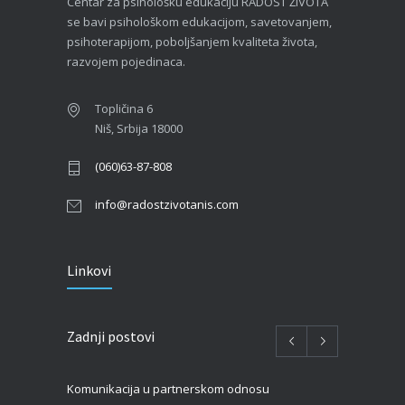
Centar za psihološku edukaciju RADOST ŽIVOTA
se bavi psihološkom edukacijom, savetovanjem,
psihoterapijom, poboljšanjem kvaliteta života,
razvojem pojedinaca.
Topličina 6
Niš, Srbija 18000
(060)63-87-808
info@radostzivotanis.com
Linkovi
Zadnji postovi
Komunikacija u partnerskom odnosu