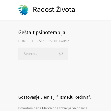
Radost Života
Geštalt psihoterapija
HOME
GEŠTALT PSIHOTERAPIJA
Gostovanje u emisiji ” Između Redova”.
Povodom dana Mentalnog zdravlja na poziv g.