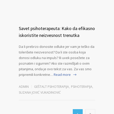
Savet psihoterapeuta: Kako da efikasno
iskoristite neizvesnost trenutka
Da li prebrzo donosite odluke jer vam je teško da
tolerišete neizvesnost? Da li ste osoba koja
donosi odluku na impuls? Ili uvek posežete za
poznatim i sigurnim? Ako ste razmišljali o ovim
pitanjima, onda je ovo tekst za vas. Za vas smo
pripremili konkretne…
Read more
ADMIN
GEŠTALT PSIHOTERAPIJA
,
PSIHOTERAPIJA
,
SUZANA JOVIĆ VUKADINOVIĆ