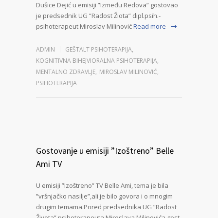
Dušice Dejić u emisiji ”Između Redova” gostovao
je predsednik UG ”Radost Žiota” dipl.psih.-
psihoterapeut Miroslav Milinović
Read more
ADMIN
GEŠTALT PSIHOTERAPIJA
,
KOGNITIVNA BIHEJVIORALNA PSIHOTERAPIJA
,
MENTALNO ZDRAVLJE
,
MIROSLAV MILINOVIĆ
,
PSIHOTERAPIJA
Gostovanje u emisiji ”Izoštreno” Belle
Ami TV
U emisiji ”Izoštreno” TV Belle Ami, tema je bila
”vršnjačko nasilje”,ali je bilo govora i o mnogim
drugim temama.Pored predsednika UG ”Radost
Života”,psihoterapeuta Miroslava Milinovića,gost