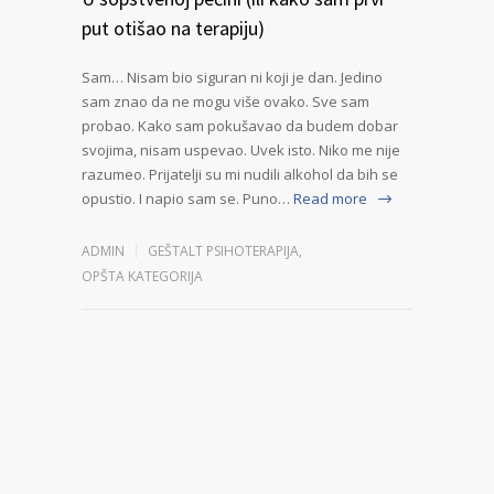
put otišao na terapiju)
Sam… Nisam bio siguran ni koji je dan. Jedino
sam znao da ne mogu više ovako. Sve sam
probao. Kako sam pokušavao da budem dobar
svojima, nisam uspevao. Uvek isto. Niko me nije
razumeo. Prijatelji su mi nudili alkohol da bih se
opustio. I napio sam se. Puno…
Read more
ADMIN
GEŠTALT PSIHOTERAPIJA
,
OPŠTA KATEGORIJA