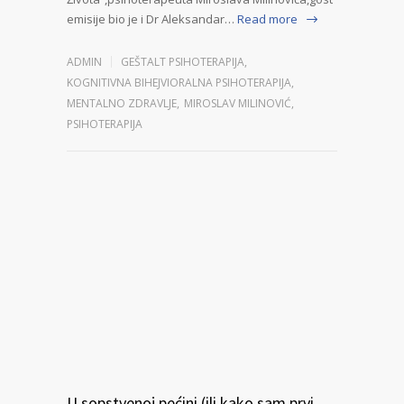
emisije bio je i Dr Aleksandar…
Read more
ADMIN
GEŠTALT PSIHOTERAPIJA
,
KOGNITIVNA BIHEJVIORALNA PSIHOTERAPIJA
,
MENTALNO ZDRAVLJE
,
MIROSLAV MILINOVIĆ
,
PSIHOTERAPIJA
U sopstvenoj pećini (ili kako sam prvi